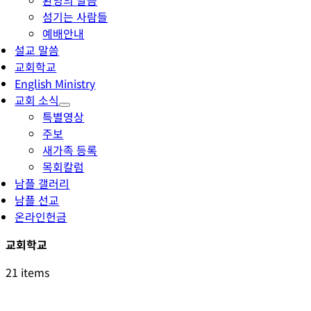
환영의 말씀
섬기는 사람들
예배안내
설교 말씀
교회학교
English Ministry
교회 소식
특별영상
주보
새가족 등록
목회칼럼
남플 갤러리
남플 선교
온라인헌금
교회학교
21 items