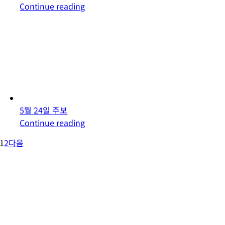
Continue reading
5월 24일 주보
Continue reading
1
2
다음