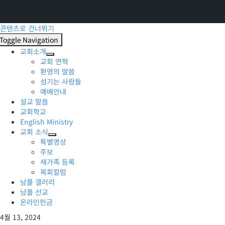
콘텐츠로 건너뛰기
Toggle Navigation
교회소개
교회 연혁
환영의 말씀
섬기는 사람들
예배안내
설교 말씀
교회학교
English Ministry
교회 소식
특별영상
주보
새가족 등록
목회칼럼
남플 갤러리
남플 선교
온라인헌금
4월 13, 2024