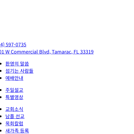
54) 597-0735
01 W Commercial Blvd, Tamarac, FL 33319
환영의 말씀
섬기는 사람들
예배안내
주일설교
특별영상
교회소식
남플 선교
목회칼럼
새가족 등록