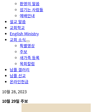
환영의 말씀
섬기는 사람들
예배안내
설교 말씀
교회학교
English Ministry
교회 소식
특별영상
주보
새가족 등록
목회칼럼
남플 갤러리
남플 선교
온라인헌금
10월 28, 2023
10월 29일 주보