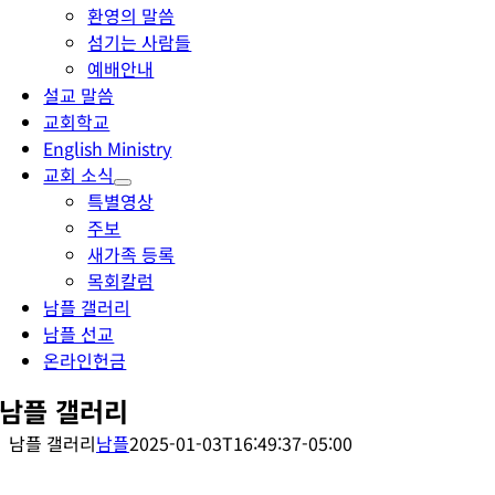
환영의 말씀
섬기는 사람들
예배안내
설교 말씀
교회학교
English Ministry
교회 소식
특별영상
주보
새가족 등록
목회칼럼
남플 갤러리
남플 선교
온라인헌금
남플 갤러리
남플 갤러리
남플
2025-01-03T16:49:37-05:00