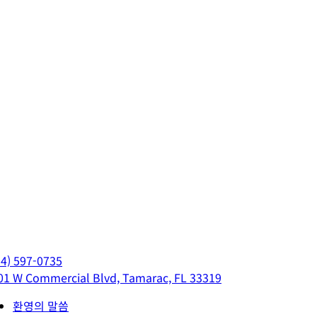
54) 597-0735
01 W Commercial Blvd, Tamarac, FL 33319
환영의 말씀